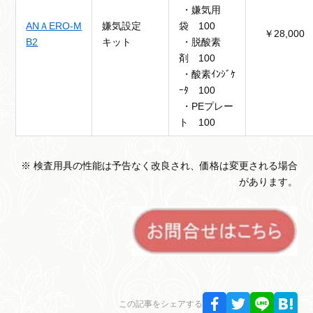
・嫌気用
ANＡERO-M
嫌気設定
袋 100
￥28,000
B2
キット
・脱酸素
剤 100
・酸素ｲﾝｼﾞｹ
ｰﾀ 100
・PEプレー
ト 100
※ 検査用具の性能は予告なく改良され、価格は変更される場合
があります。
この記事をシェアする