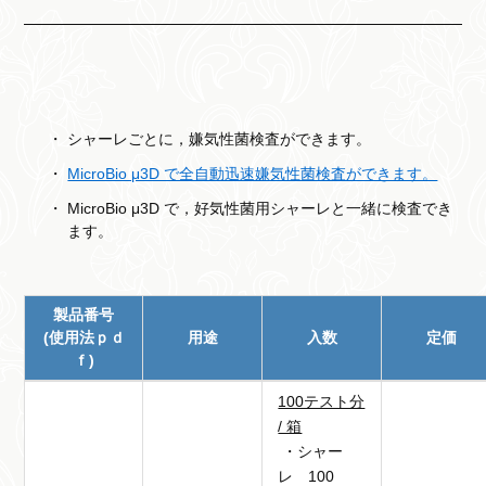
シャーレごとに，嫌気性菌検査ができます。
MicroBio μ3D で全自動迅速嫌気性菌検査ができます。
MicroBio μ3D で，好気性菌用シャーレと一緒に検査でき
ます。
製品番号
(使用法ｐｄ
用途
入数
定価
ｆ)
100テスト分
/ 箱
・シャー
レ 100