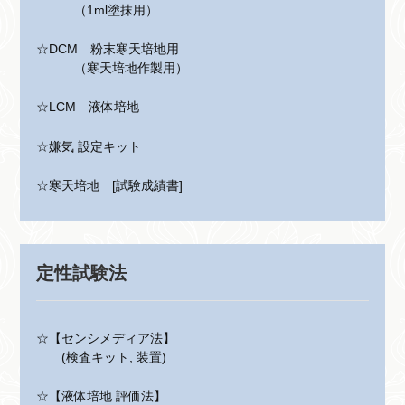
（1ml塗抹用）
☆DCM 粉末寒天培地用
（寒天培地作製用）
☆LCM 液体培地
☆嫌気 設定キット
☆寒天培地 [試験成績書]
定性試験法
☆【センシメディア法】
(検査キット, 装置)
☆【液体培地 評価法】