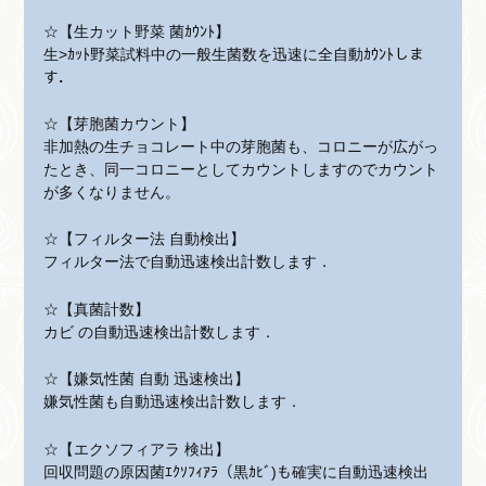
☆【生カット野菜 菌ｶｳﾝﾄ】
生>ｶｯﾄ野菜試料中の一般生菌数を迅速に全自動ｶｳﾝﾄしま
す．
☆【芽胞菌カウント】
非加熱の生チョコレート中の芽胞菌も、コロニーが広がっ
たとき、同一コロニーとしてカウントしますのでカウント
が多くなりません。
☆【フィルター法 自動検出】
フィルター法で自動迅速検出計数します．
☆【真菌計数】
カビ の自動迅速検出計数します．
☆【嫌気性菌 自動 迅速検出】
嫌気性菌も自動迅速検出計数します．
☆【エクソフィアラ 検出】
回収問題の原因菌ｴｸｿﾌｨｱﾗ（黒ｶﾋﾞ)も確実に自動迅速検出